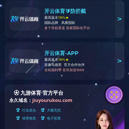
虚拟试验
仿真模型浏览器
试验与仿真数据管
当今，主流的CAE软件均为国外大型商
通常情况下，仿真
用软件，典型的有：MSC.NASTRAN、
部门，相互之间缺
NX.NASTRAN、ABAQUS、ANSYS、
践证明，仿真和试验是
LS-DYNA、FL...