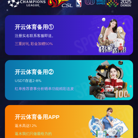
了解详情
首页
1
2
3
下一页
末页
九游会·AG·「中国」官方网站
新闻中心
九游会·AG·「中国」官方网站简介
九游会·AG·「中国」官方网站
九游会·AG·「中国」官方网站地址
产品动态
工作在普信