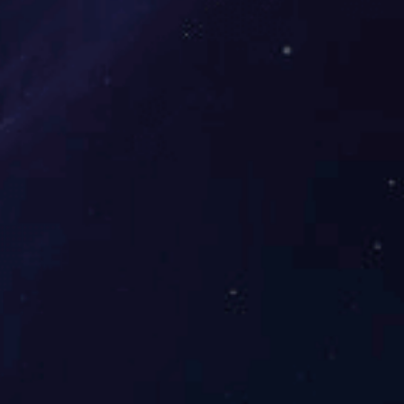
定制开发与集成
普信的软件定制开发服务，可以帮助客户开发 或者在
现有系统上二次开发应用软件以解决特 定的工程问题
或者提高分析工作的效率。由经 验丰富的资深工程师
与专业软件开发人员
信®声学院国际专家课程
尼与声学材料研制
振工程专项系统开发
VH全球工程咨询与技术转授服务