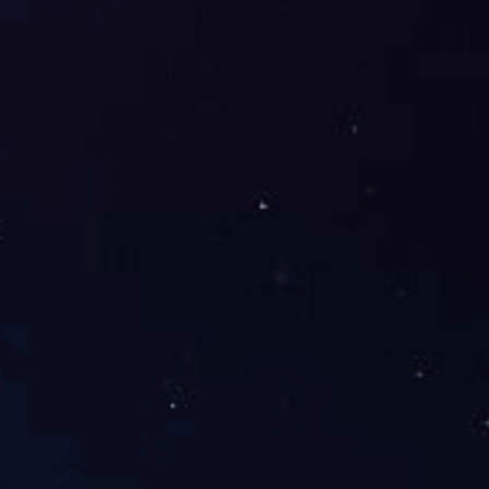
CAE实施与方法论
企业的CAE能力并不是靠引进一套软件就可以 建立
的，需要考虑产品、流程、人员和技术基 础等综合因
素。普信的CAE实施咨询服务，可 以帮助企业将CAE
技术应用到产品开发的流程