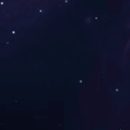
专业工程服务外包
我们的专业团队成员均具备专业背景和丰富经 验，遵
从严格的项目管理要求。无论我们的分 析工程师工作
在客户现场还是在九游会·AG·「中国」官方网站本
部，他 们都是这个卓越团队的一分子
解决方案
2017-08-10
普
解决方案
2017-08-10
阻
解决方案
2017-08-10
声
全链路NVH工程
解决方案
2017-08-10
N
技术方案与产品