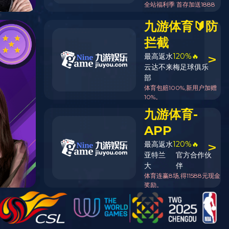
·AG·「中国」官方网站，国家认定高科技软件企业。PROSYNX
世界500强企业。
端技术开发，拥有完善的自主知识产权产品体系、一流的软件
，为包括国防军工、通用制造和高科技研发机构等用户提供了
VH专项开发与工程咨询、NVH高端技术转授、静音工程、系