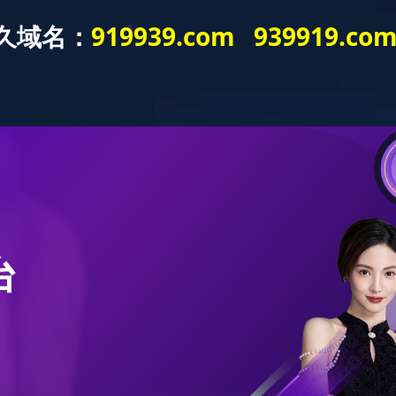
首页
九游会
新闻中心
模拟仿真
·AG·「中国」
·AG
官方网站
官