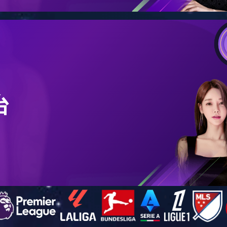
九游会·AG·「中国」官方网站
ABOUT US
SYNX Technology Inc）是虚拟仿真测试领域的技术创新型九游会
件的工程开发，拥有货物与技术进出口资质，用户超过500家，包括众多的
和解决方案提供商，多年来一直致力于在虚拟环境测试及智慧研发领域的高
历经数年的精心研发和近百项专项系统定制及创新研发平台项目的成功实施
内推动者与领导者。在振动及声学测试、仿真、声振工程、声学材料研制、N