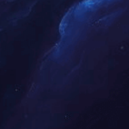
2018-02
应用非常广泛。军用领
查看更多 >
成功案例
CASE