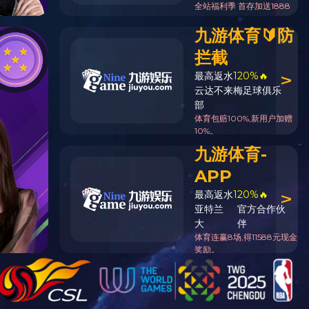
位置：
主页
>
新闻中心
>
九游会·AG·「中国」官方网站动态
>
九游会·AG·「中国」官方网站动态
产品动态
um开始全新合作
）与全球知名声学测试与分析系统提供商-加拿大Mecanum九
经济效益。
e L’Université De Sherbrooke）发展起来的一家高科技企
成像和声品质、测试验证等领域拥有超过100人规模的研究和