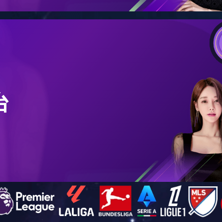
当前
振工程专家，普信科技与GUAS和Mecan
决方案的开创者与领导者，九游会·AG·「中国」官方网站（PROSYNX
得了巨大的成功，为我们的用户注入了全新发展动力，创造了可观的研发和
sity Of Sherbrooke）声学研究所GAUS（Groupe D’Acoustique D
美三大声学中心之一的GAUS在声振工程、新材料研究、主动降噪、声学
域最顶尖的技术、产品和工程技术转授服务。