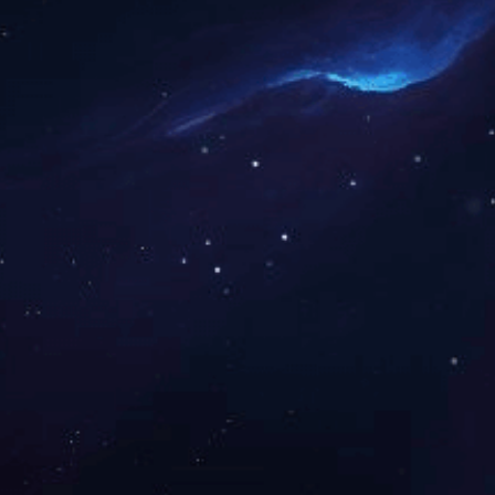
普信®总裁张和伟先生就此表示：“作为国内知名的创新研发
研究所和Mecanum九游会·AG·「中国」官方网站的全
音项目、北美与日本的新能源车辆NVH项目、中国高铁动车
新的一年，期待与我们的用户和业界朋友，百尺竿头，更进
>>想要了解更多产品信息，请点击在线留言向我们索