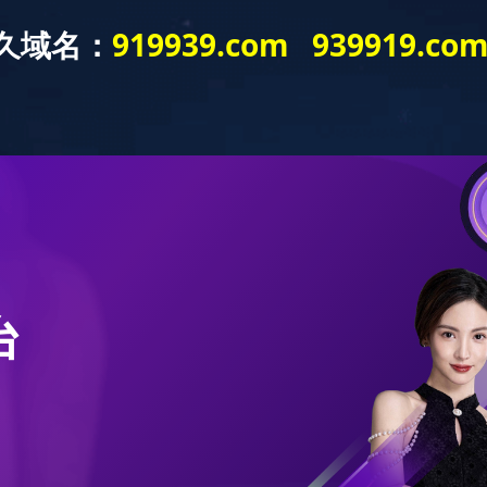
首页
九游会
新闻中心
模拟仿真
·AG·「中国」
·AG
官方网站
官