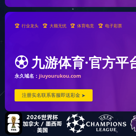
九游会·AG·「中国」
官方网站动态
从材料声学到声
作为国内噪音、震动及舒适性（NVH）全链路工程技术体系与解
游会·AG·「中国」官方网站的合作，在中国及亚太地区取
Mecanum九游会·AG·「中国」官方网站是依托于加拿大谢布克大学（Univer
业，在材料声学参数识别领域具有很高的全球知名度。作为北
工程团队，向全球科研院所和高科技用户输出声学及材料领