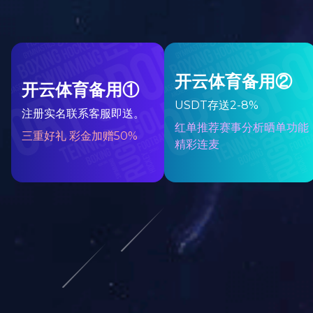
Mecanum
声学测试舱
Diffuse Field Sound Absorption And Transmission Loss Test Cha
小型扩散场声吸收和传递损失测试舱，遵循ASTM C423、ISO 3
Mecanum的声学测试舱是快速测试小尺寸样品的吸声系数
舱内准扩散场由白噪声信号驱动的四个扬声器产生，麦克风天线用
声强扫描测试样品表面得到传递功率。该方法符合ISO 1518