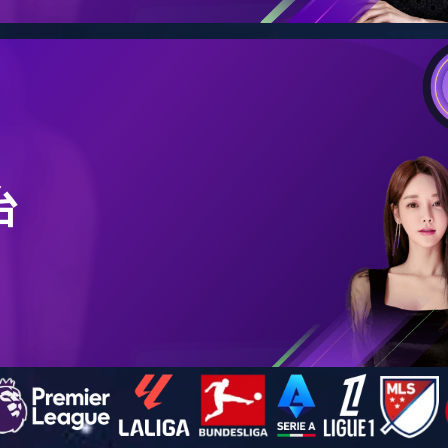
吸隔声一体化声学测试舱，全球最佳移动式