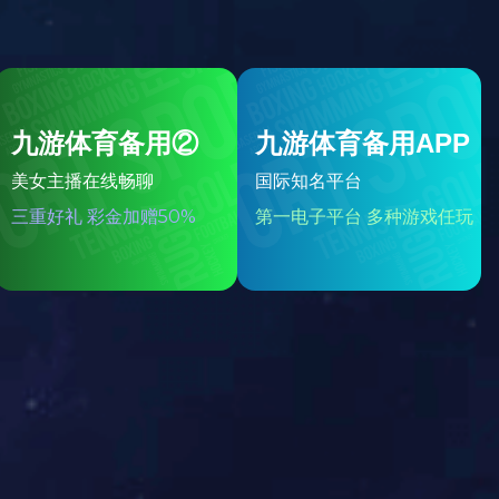
测量吸声系数。传递损失测量基于舱内准扩散场的入射声功率与通过