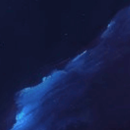
间。声学测试舱配备有大的检修门，以方便样品安装，门上装有
宽带扬声器在声舱内部产生漫射声场，DAQ向扬声器发送四
测试的样品测量衰减率。给定的三倍频层频率上的Tr60是从